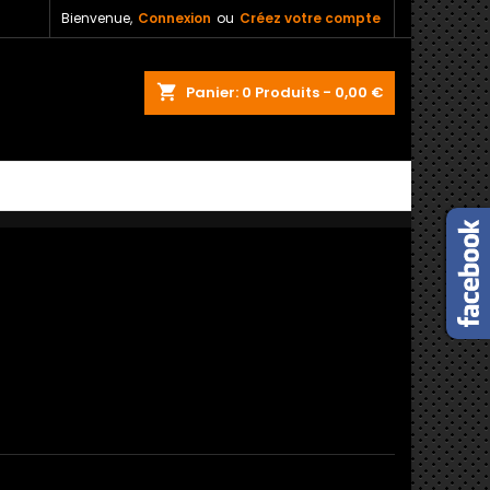
Bienvenue,
Connexion
ou
Créez votre compte
shopping_cart
Panier:
0
Produits - 0,00 €