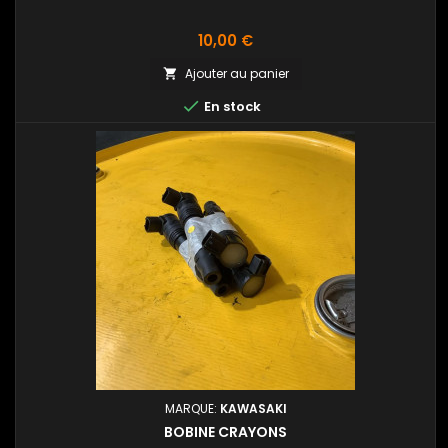
Prix
10,00 €
Ajouter au panier


En stock
MARQUE:
KAWASAKI
BOBINE CRAYONS