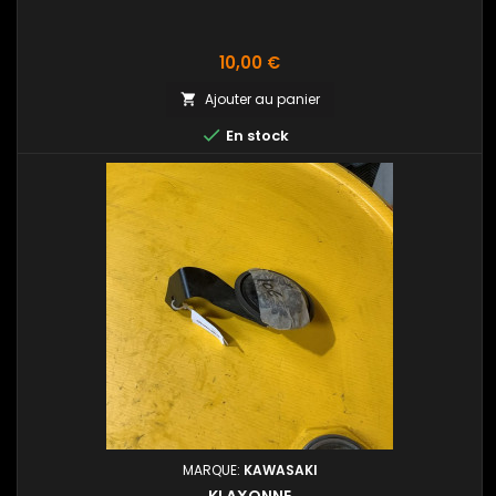
Prix
10,00 €
Ajouter au panier


En stock
MARQUE:
KAWASAKI