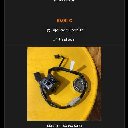
KLAXONNE
Prix
10,00 €
Ajouter au panier


En stock
MARQUE:
KAWASAKI