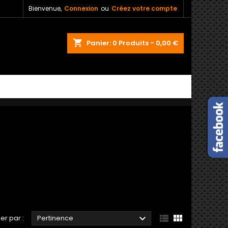
Bienvenue,
Connexion
ou
Créez votre compte
shopping_cart
Panier:
0
Produits - 0,00 €



ier par :
Pertinence