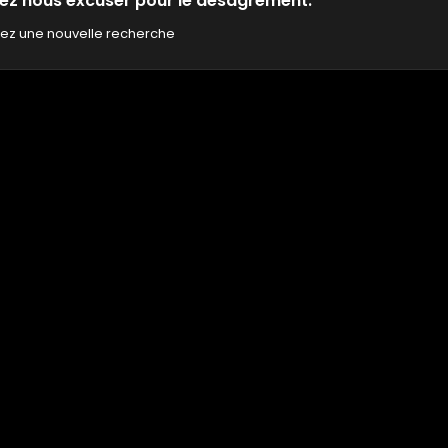
lez nous excuser pour le désagrément.
uez une nouvelle recherche