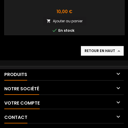
Prix
10,00 €
Ajouter au panier


En stock
RETOUR EN HAUT


PRODUITS

NOTRE SOCIÉTÉ

VOTRE COMPTE

CONTACT