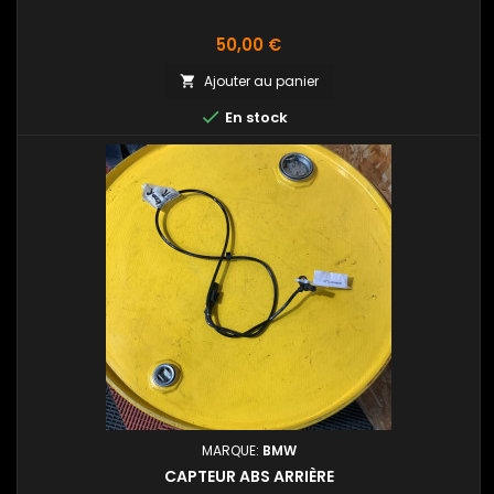
Prix
50,00 €
Ajouter au panier


En stock
MARQUE:
BMW
CAPTEUR ABS ARRIÈRE