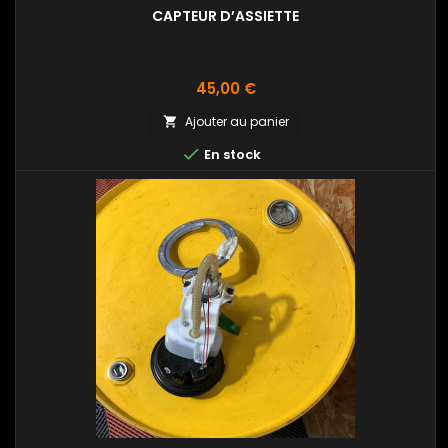
CAPTEUR D’ASSIETTE
Prix
45,00 €
Ajouter au panier


En stock