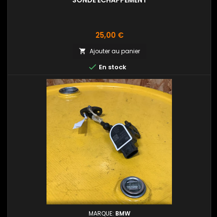
SONDE ÉCHAPPEMENT
Prix
25,00 €
Ajouter au panier


En stock
MARQUE:
BMW