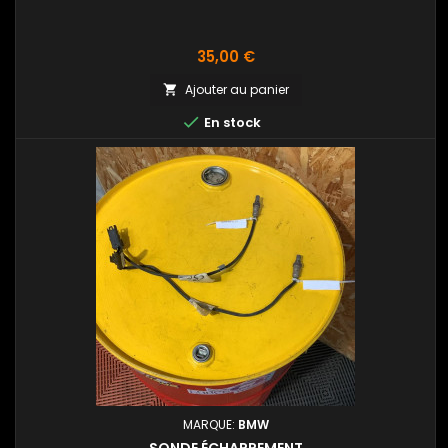
Prix
35,00 €
Ajouter au panier


En stock
MARQUE:
BMW