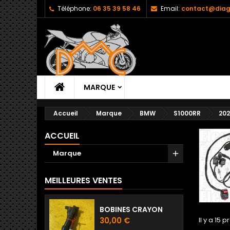
Téléphone:
06 35 39 58 46
Email:
contact@diag
MARQUE
Accueil
Marque
BMW
S1000RR
20
ACCUEIL
Marque
MEILLEURES VENTES
BOBINES CRAYON
Prix
30,00 €
Il y a 15 p