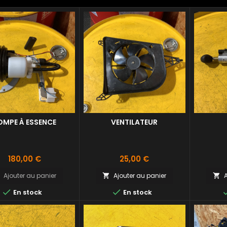
OMPE À ESSENCE
VENTILATEUR
Prix
Prix
180,00 €
25,00 €
Ajouter au panier
Ajouter au panier
A





En stock
En stock