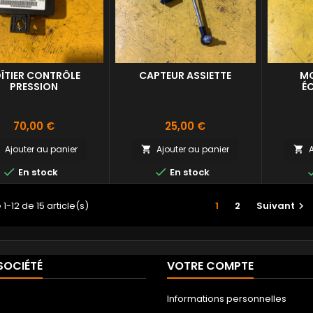
ÎTIER CONTRÔLE
CAPTEUR ASSIETTE
MO
PRESSION
É
Prix
Prix
70,00 €
25,00 €
Ajouter au panier
Ajouter au panier
A





En stock
En stock
1-12 de 15 article(s)
1
2
Suivant

SOCIÉTÉ
VOTRE COMPTE
Informations personnelles