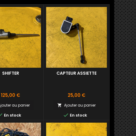
SHIFTER
CAPTEUR ASSIETTE
Prix
Prix
125,00 €
25,00 €
jouter au panier
Ajouter au panier



En stock
En stock