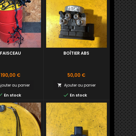
FAISCEAU
BOÎTIER ABS
Prix
Prix
190,00 €
50,00 €
jouter au panier
Ajouter au panier



En stock
En stock