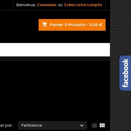
Bienvenue,
Connexion
ou
Créez votre compte
shopping_cart
Panier:
0
Produits - 0,00 €



ier par :
Pertinence