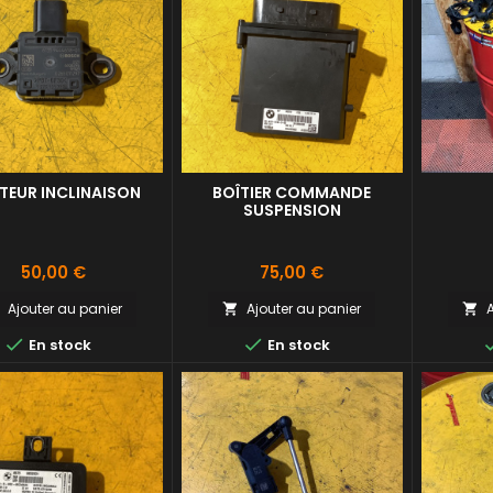
TEUR INCLINAISON
BOÎTIER COMMANDE
SUSPENSION
Prix
Prix
50,00 €
75,00 €
Ajouter au panier
Ajouter au panier
A





En stock
En stock