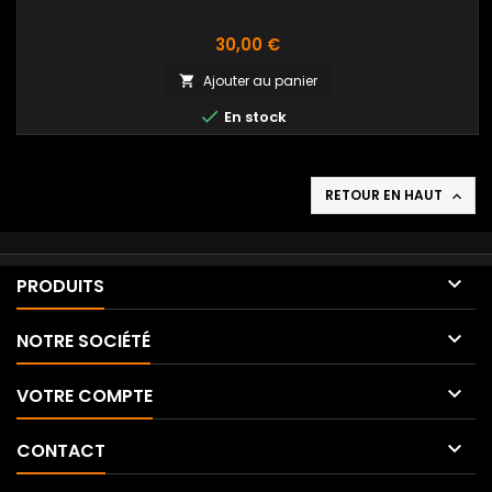
Prix
30,00 €
Ajouter au panier


En stock
RETOUR EN HAUT


PRODUITS

NOTRE SOCIÉTÉ

VOTRE COMPTE

CONTACT